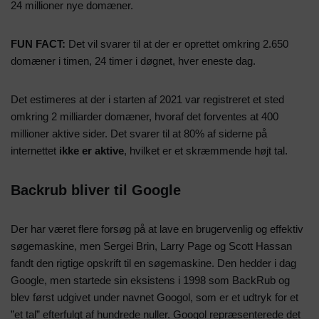
24 millioner nye domæner.
FUN FACT:
Det vil svarer til at der er oprettet omkring 2.650
domæner i timen, 24 timer i døgnet, hver eneste dag.
Det estimeres at der i starten af 2021 var registreret et sted
omkring 2 milliarder domæner, hvoraf det forventes at 400
millioner aktive sider. Det svarer til at 80% af siderne på
internettet
ikke er aktive
, hvilket er et skræmmende højt tal.
Backrub bliver til Google
Der har været flere forsøg på at lave en brugervenlig og effektiv
søgemaskine, men Sergei Brin, Larry Page og Scott Hassan
fandt den rigtige opskrift til en søgemaskine. Den hedder i dag
Google, men startede sin eksistens i 1998 som BackRub og
blev først udgivet under navnet Googol, som er et udtryk for et
”et tal” efterfulgt af hundrede nuller. Googol repræsenterede det