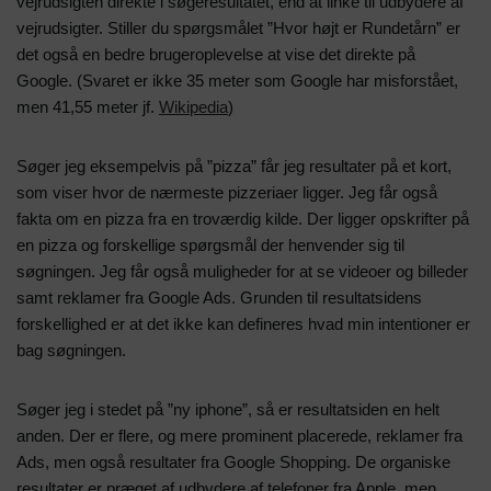
vejrudsigten direkte i søgeresultatet, end at linke til udbydere af
vejrudsigter. Stiller du spørgsmålet ”Hvor højt er Rundetårn” er
det også en bedre brugeroplevelse at vise det direkte på
Google. (Svaret er ikke 35 meter som Google har misforstået,
men 41,55 meter jf.
Wikipedia
)
Søger jeg eksempelvis på ”pizza” får jeg resultater på et kort,
som viser hvor de nærmeste pizzeriaer ligger. Jeg får også
fakta om en pizza fra en troværdig kilde. Der ligger opskrifter på
en pizza og forskellige spørgsmål der henvender sig til
søgningen. Jeg får også muligheder for at se videoer og billeder
samt reklamer fra Google Ads. Grunden til resultatsidens
forskellighed er at det ikke kan defineres hvad min intentioner er
bag søgningen.
Søger jeg i stedet på ”ny iphone”, så er resultatsiden en helt
anden. Der er flere, og mere prominent placerede, reklamer fra
Ads, men også resultater fra Google Shopping. De organiske
resultater er præget af udbydere af telefoner fra Apple, men