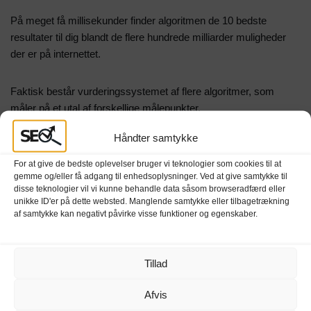
På meget få millisekunder finder algoritmen de 10 bedste
resultater til dig blandt de flere hundrede milliarder muligheder
der er på internettet.
Faktisk består vurderingssystemet af flere algoritmer, som
måler på et utal af forskellige målepunkter.
Resultatmulighederne bliver vurderet på rigtig mange
Håndter samtykke
målepunkter, heriblandt relevans i forhold til din forespørgsel,
resultatets anvendelighed, sidens troværdighed og popularitet.
For at give de bedste oplevelser bruger vi teknologier som cookies til at
Hvert enkelt målepunkt bliver efterfølgende vægtet i forhold til
gemme og/eller få adgang til enhedsoplysninger. Ved at give samtykke til
disse teknologier vil vi kunne behandle data såsom browseradfærd eller
din tidligere færden på internettet og din aktuelle placering. Det
unikke ID'er på dette websted. Manglende samtykke eller tilbagetrækning
betyder også at du kan få et andet resultat end din fætter i den
af samtykke kan negativt påvirke visse funktioner og egenskaber.
anden ende af landet.
Tillad
Google prøver at forstå dig
Afvis