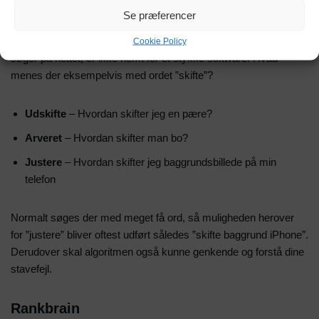
Hver enkelt algoritme har et specifikt ansvarsområde, og en af
Se præferencer
dem der udvikler sig voldsomt i øjeblikket, er den der håndterer
forståelsen af din forespørgsel. At forstå dine intentioner når du
Cookie Policy
søger på nettet, er ikke nemt for et stykke software. Hvad
menes der eksempelvis med ordet ”skifte”?
Udskifte
– Hvordan skifter jeg en pære?
Arveret
– Hvordan skifter man bo?
Justere
– Hvordan skifter jeg baggrundsbillede på min
telefon
Normalt søges der med meget få ord, så muligheden herover
for ”justere” bliver oftest udført således ”skifte baggrund iPhone”.
Derudover skal algoritmen også kunne genkende og forstå dine
stavefejl.
Rankbrain